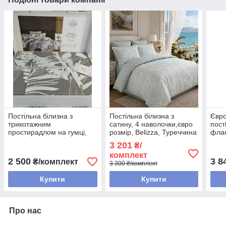
Постільна білизна з
Постільна білизна з
Євро
трикотажним
сатину, 4 наволочки,євро
пост
простирадлом на гумці,
розмір, Belizza, Туреччина
флан
Belizza, Туреччина
Туре
3 201
₴/
комплект
2 500
3 8
₴/комплект
3 300 ₴/комплект
Купити
Купити
Про нас