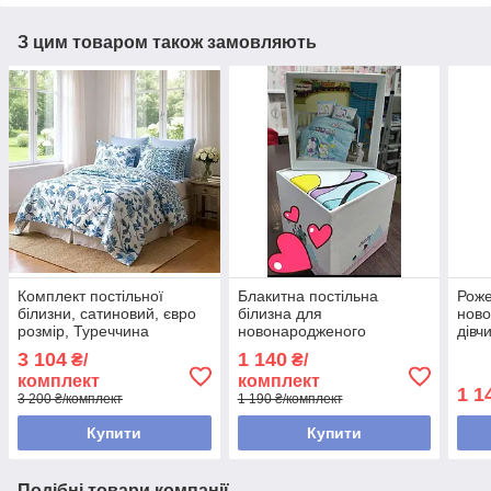
З цим товаром також замовляють
Комплект постільної
Блакитна постільна
Роже
білизни, сатиновий, євро
білизна для
ново
розмір, Туреччина
новонародженого
дівч
хлопчика, BELIZZA BABY
BELI
3 104
1 140
₴/
₴/
SWEET, Туреччина
Туре
комплект
комплект
1 1
3 200 ₴/комплект
1 190 ₴/комплект
Купити
Купити
Подібні товари компанії