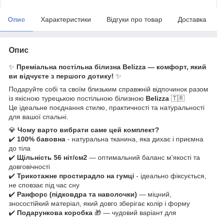
Опис
Характеристики
Відгуки про товар
Доставка
Опис
✨
Преміальна постільна білизна Belizza — комфорт, який
ви відчуєте з першого дотику!
✨
Подаруйте собі та своїм близьким справжній відпочинок разом
із якісною турецькою постільною білизною
Belizza
🇹🇷
Це ідеальне поєднання стилю, практичності та натуральності
для вашої спальні.
💎
Чому варто вибрати саме цей комплект?
✔️
100% бавовна
- натуральна тканина, яка дихає і приємна
до тіла
✔️
Щільність 56 ніт/см2
— оптимальний баланс м'якості та
довговічності
✔️
Трикотажне простирадло на гумці
- ідеально фіксується,
не сповзає під час сну
✔️
Ранфорс (підковдра та наволочки)
— міцний,
зносостійкий матеріал, який довго зберігає колір і форму
✔️
Подарункова коробка
🎁 — чудовий варіант для