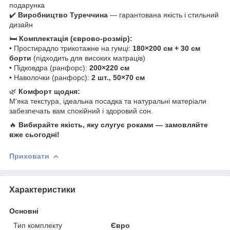
подарунка
✔️
Виробництво Туреччина
— гарантована якість і стильний
дизайн
🛏
Комплектація (єврово-розмір):
• Простирадло трикотажне на гумці:
180×200 см + 30 см
борти
(підходить для високих матраців)
• Підковдра (ранфорс):
200×220 см
• Наволочки (ранфорс):
2 шт., 50×70 см
🌿
Комфорт щодня:
М'яка текстура, ідеальна посадка та натуральні матеріали
забезпечать вам спокійний і здоровий сон.
🔥
Вибирайте якість, яку слугує роками — замовляйте
вже сьогодні!
Приховати
Характеристики
Основні
Тип комплекту
Євро