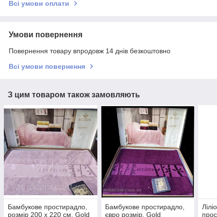
Всі умови оплати
Умови повернення
Повернення товару впродовж 14 днів безкоштовно
Всі умови повернення
З цим товаром також замовляють
Бамбукове простирадло,
Бамбукове простирадло,
Лілі
розмір 200 х 220 см, Gold
євро розмір, Gold
прос