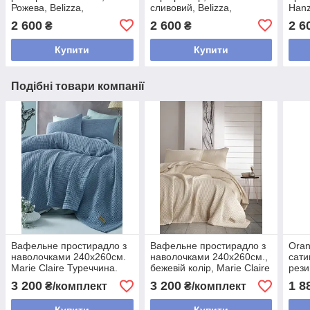
Рожева, Belizza,
сливовий, Belizza,
Hanza
Туреччина
Туреччина
Туре
2 600
2 600
2 6
₴
₴
Купити
Купити
Подібні товари компанії
Вафельне простирадло з
Вафельне простирадло з
Oran
наволочками 240х260см.
наволочками 240х260см.,
сати
Marie Claire Туреччина.
бежевій колір, Marie Claire
рези
Туреччина.
Beli
3 200
3 200
1 8
₴/комплект
₴/комплект