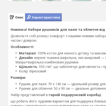
Опис
Характеристики
Новинка! Набори рушників для лазні та обличчя ві
Дозвольте собі розкіш і комфорт з нашими новими набор
часом і довірою.
Особливості:
Матеріал
: 100% котон для ніжного дотику та макси
Дизайн
: верхня тканина вафельна, низ махровий —
Махра+вафелька комбіновані рушники.
Щільність
: 550 г/м², що забезпечує довговічність і п
Колір: бірюзовий
Розміри:
Рушник для лазні: 70 x 140 см — ідеальний розмір дл
Рушник для обличчя: 50 x 90 см — ідеальне доповне
Набір представлений в
гарній подарунковій коробці
,
що робить його чудовим варіантом для подарунка близьки
новинку і перетворити кожне відвідування лазні на справ