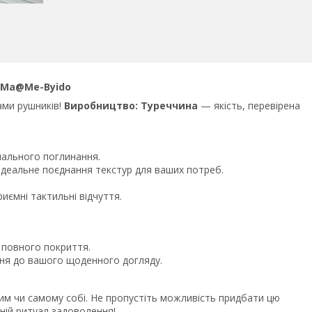
д Ma@Me-Byido
ами рушників!
Виробництво: Туреччина
— якість, перевірена
мального поглинання.
 ідеальне поєднання текстур для ваших потреб.
риємні тактильні відчуття.
я повного покриття.
ння до вашого щоденного догляду.
м чи самому собі. Не пропустіть можливість придбати цю
жній ритуал задоволення!