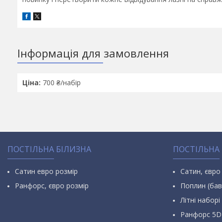
Інформація для замовлення
Ціна:
700 ₴/набір
ПОСТІЛЬНА БІЛИЗНА
ПОСТІЛЬНА
Сатин евро розмір
Сатин, євро
Ранфорс, євро розмір
Поплин (бав
Літні наборі 
Ранфорс 5D