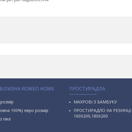
 БІЛИЗНА ROMEO HOME
ПРОСТИРАДЛА
 розмір
МАХРОВІ З БАМБУКУ
овна 100%) евро розмір
ПРОСТИРАДЛО НА РЕЗИНЦІ
160Х200,180Х200
з піке