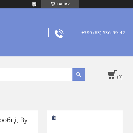
Кошик
+380 (63) 536-99-42
робці, By