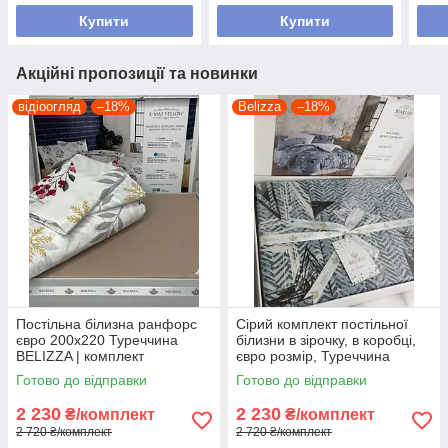
Купити
Купити
Акційні пропозиції та новинки
відіоогляд
–18%
Belizza
–18%
Постільна білизна ранфорс
Сірий комплект постільної
євро 200х220 Туреччина
білизни в зірочку, в коробці,
BELIZZA | комплект
євро розмір, Туреччина
постільної білизни 100%
Готово до відправки
Готово до відправки
бавовна
2 230
2 230
₴/комплект
₴/комплект
2 720 ₴/комплект
2 720 ₴/комплект