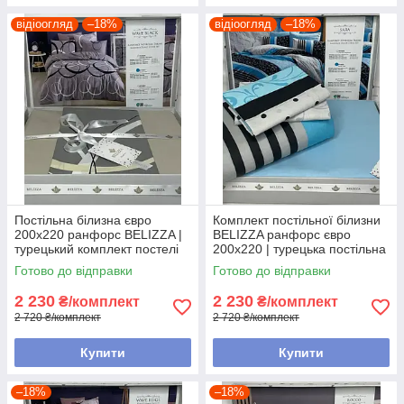
відіоогляд
–18%
відіоогляд
–18%
Постільна білизна євро
Комплект постільної білизни
200х220 ранфорс BELIZZA |
BELIZZA ранфорс євро
турецький комплект постелі
200х220 | турецька постільна
білизна
Готово до відправки
Готово до відправки
2 230
2 230
₴/комплект
₴/комплект
2 720 ₴/комплект
2 720 ₴/комплект
Купити
Купити
–18%
–18%