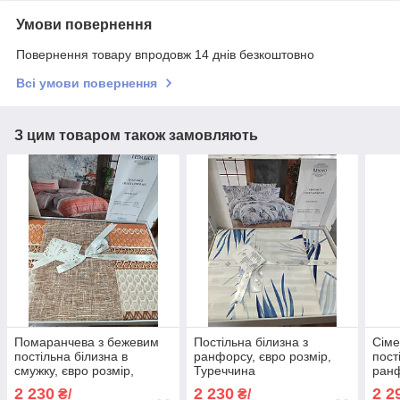
Умови повернення
Повернення товару впродовж 14 днів безкоштовно
Всі умови повернення
З цим товаром також замовляють
Помаранчева з бежевим
Постільна білизна з
Сіме
постільна білизна в
ранфорсу, євро розмір,
пост
смужку, євро розмір,
Туреччина
ранф
Туреччина
2 230
2 230
2 2
₴/
₴/