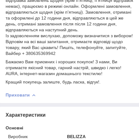
Відправка замовлень щодня (крім п'ятниці, п'ятниця відправок
немає), працюємо в режимі онлайн. Оформлені замовлення,
відправляються щодня (крім п'ятниці). Замовлення, отримані
та оформлені до 12 години дня, відправляються в цей же
день, отримані замовлення після після 12 години дня,
відправляються на наступний день.
Із задоволенням вислухаю, допоможу визначитися з вибором!
Відповім на всі ваші запитання, отримаєте відповіді щодо
товару, який Вас цікавить! Пишіть, телефонуйте, запитуйте,
Вайбер + 380635369942
Бажаємо Вам приємних і хороших покупок! З нами, Ви
отримаєте якісний товар, гарний настрій, швидко і легко!
AURA, інтернет-магазин домашнього текстилю!
Кращий покупець залиште, будь ласка, відгук!.
Приховати
Характеристики
Основні
Виробник
BELIZZA