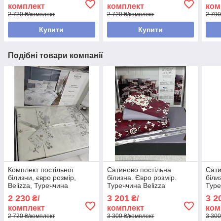
комплект
комплект
ком
2 720 ₴/комплект
2 720 ₴/комплект
2 790
Купити
Купити
Подібні товари компанії
Комплект постільної
Сатиново постільна
Сати
білизни, євро розмір,
білизна. Євро розмір.
біли
Belizza, Туреччина
Туреччина Belizza
Туре
2 230
3 201
3 2
₴/
₴/
комплект
комплект
ком
2 720 ₴/комплект
3 300 ₴/комплект
3 300