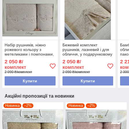
Набір рушників, ніжно
Бежевий комплект
Бамб
рожевого кольору з
рушників, лазневий і для
обли
метеликами і помпонами,
обличчя, у подарунковому
пако
Pupilla, Туреччина.
пакованніPupilla romantik
Туре
2 050
2 050
2 2
₴/
₴/
bambuk
комплект
комплект
ком
2 090 ₴/комплект
2 090 ₴/комплект
2 300
Купити
Купити
Акційні пропозиції та новинки
Новинка
–2%
Новинка
–2%