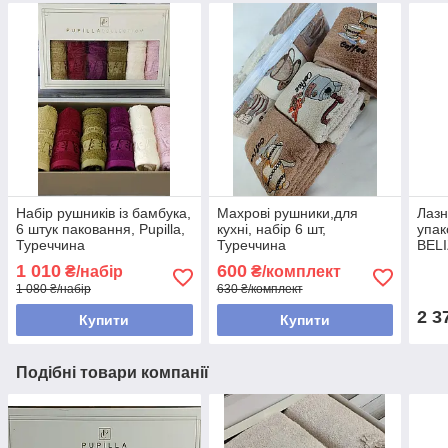
Набір рушників із бамбука,
Махрові рушники,для
Лазн
6 штук паковання, Pupilla,
кухні, набір 6 шт,
упак
Туреччина
Туреччина
BELI
1 010
600
₴/набір
₴/комплект
1 080 ₴/набір
630 ₴/комплект
2 3
Купити
Купити
Подібні товари компанії