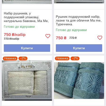
Набір рушників, у
Рушник подарунковий набір,
подарунковій упаковці,
лазне та для обличчя Ma me,
натуральна бавовна, Ма Ме,
Туреччина
Туреччина
Готово до відправки
Готово до відправки
750
₴/набір
750
₴
770 ₴
770 ₴/набір
Купити
Купити
Новинка
–2%
Новинка
–2%