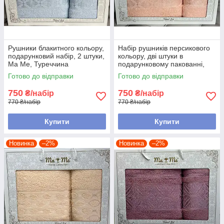
Рушники блакитного кольору,
Набір рушників персикового
подарунковий набір, 2 штуки,
кольору, дві штуки в
Ма Ме, Туреччина
подарунковому пакованні,
Ма Ме, Туреччина
Готово до відправки
Готово до відправки
750
750
₴/набір
₴/набір
770 ₴/набір
770 ₴/набір
Купити
Купити
Новинка
–2%
Новинка
–2%