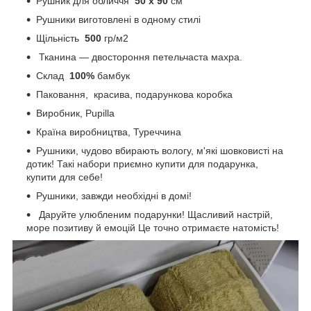
Рушник для обличчя
50 х 90
см
Рушники виготовлені в одному стилі
Щільність
500
гр/м2
Тканина — двостороння петельчаста махра.
Склад
100%
бамбук
Паковання, красива, подарункова коробка
Виробник, Pupilla
Країна виробництва, Туреччина
Рушники, чудово вбирають вологу, м'які шовковисті на
дотик! Такі набори приємно купити для подарунка,
купити для себе!
Рушники, завжди необхідні в домі!
Даруйте улюбленим подарунки! Щасливий настрій,
море позитиву й емоцій Це точно отримаєте натомість!