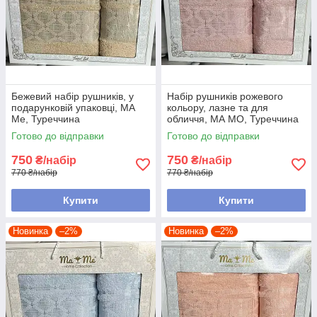
Бежевий набір рушників, у
Набір рушників рожевого
подарунковій упаковці, MA
кольору, лазне та для
Me, Туреччина
обличчя, МА МО, Туреччина
Готово до відправки
Готово до відправки
750
750
₴/набір
₴/набір
770 ₴/набір
770 ₴/набір
Купити
Купити
Новинка
–2%
Новинка
–2%