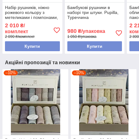
Набір рушників, ніжно
Бамбукові рушники в
Бамб
рожевого кольору з
наборі три штуки. Pupilla,
обли
метеликами і помпонами,
Туреччина
пако
Pupilla, Туреччина.
Туре
2 010
2 2
₴/
980
₴/упаковка
комплект
ком
2 090 ₴/комплект
1 050 ₴/упаковка
2 300
Купити
Купити
Акційні пропозиції та новинки
–10%
–10%