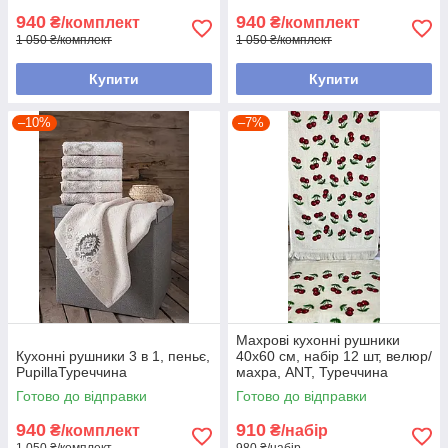
940
940
₴/комплект
₴/комплект
1 050 ₴/комплект
1 050 ₴/комплект
Купити
Купити
–10%
–7%
Махрові кухонні рушники
Кухонні рушники 3 в 1, пеньє,
40х60 см, набір 12 шт, велюр/
PupillaТуреччина
махра, ANT, Туреччина
Готово до відправки
Готово до відправки
940
910
₴/комплект
₴/набір
1 050 ₴/комплект
980 ₴/набір