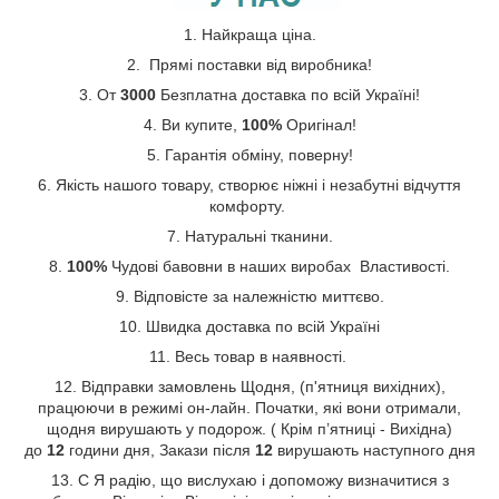
1. Найкраща ціна.
2. Прямі поставки від виробника!
3. От
3000
Безплатна доставка по всій Україні!
4. Ви купите,
100%
Оригінал!
5. Гарантія обміну, поверну!
6. Якість нашого товару, створює ніжні і незабутні відчуття
комфорту.
7. Натуральні тканини.
8.
100%
Чудові бавовни в наших виробах Властивості.
9. Відповісте за належністю миттєво.
10. Швидка доставка по всій Україні
11. Весь товар в наявності.
12. Відправки замовлень Щодня, (п'ятниця вихідних),
працюючи в режимі он-лайн. Початки, які вони отримали,
щодня вирушають у подорож. ( Крім п’ятниці - Вихідна)
до
12
години дня, Закази після
12
вирушають наступного дня
13. С Я радію, що вислухаю і допоможу визначитися з