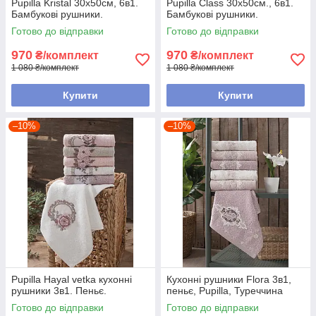
Pupilla Kristal 30х50см, 6в1.
Pupilla Class 30х50см., 6в1.
Бамбукові рушники.
Бамбукові рушники.
Готово до відправки
Готово до відправки
970
970
₴/комплект
₴/комплект
1 080 ₴/комплект
1 080 ₴/комплект
Купити
Купити
–10%
–10%
Pupilla Hayal vetka кухонні
Кухонні рушники Flora 3в1,
рушники 3в1. Пеньє.
пеньє, Pupilla, Туреччина
Готово до відправки
Готово до відправки