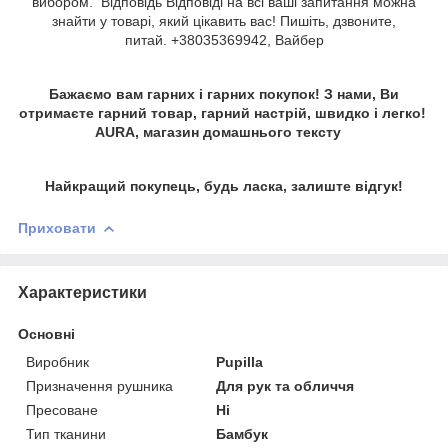
вибором. Відповідь Відповіді на всі ваші запитання можна
знайти у товарі, який цікавить вас! Пишіть, дзвоните,
питай. +38035369942, Вайбер
Бажаємо вам гарних і гарних покупок! З нами, Ви
отримаєте гарний товар, гарний настрій, швидко і легко!
AURA, магазин домашнього тексту
Найкращий покупець, будь ласка, залиште відгук!
Приховати
Характеристики
Основні
Виробник
Pupilla
Призначення рушника
Для рук та обличчя
Пресоване
Ні
Тип тканини
Бамбук