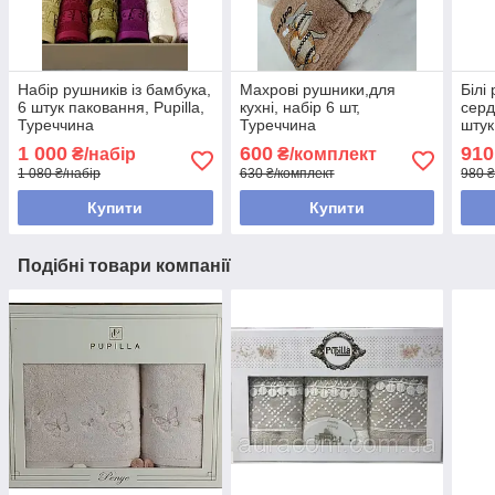
Набір рушників із бамбука,
Махрові рушники,для
Білі
6 штук паковання, Pupilla,
кухні, набір 6 шт,
серд
Туреччина
Туреччина
штук
1 000
600
910
₴/набір
₴/комплект
1 080 ₴/набір
630 ₴/комплект
980 ₴
Купити
Купити
Подібні товари компанії