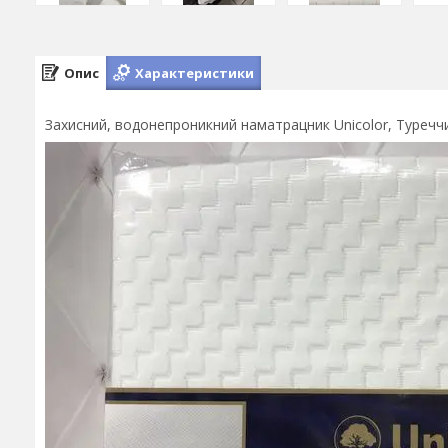
Опис
Характеристики
Захисний, водонепроникний наматрацник Unicolor, Туреччин