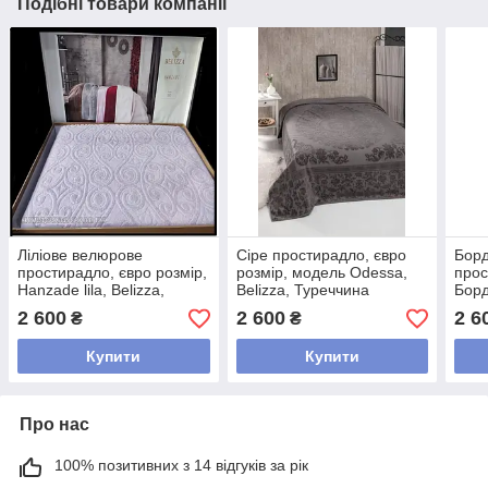
Подібні товари компанії
Ліліове велюрове
Сіре простирадло, євро
Бор
простирадло, євро розмір,
розмір, модель Odessa,
прос
Hanzade lila, Belizza,
Belizza, Туреччина
Борд
Туреччина
2 600
2 600
2 6
₴
₴
Купити
Купити
Про нас
100% позитивних з 14 відгуків за рік