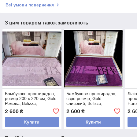
Всі умови повернення
З цим товаром також замовляють
Бамбукове простирадло,
Бамбукове простирадло,
Лілі
розмір 200 х 220 см, Gold
євро розмір, Gold
прос
Рожева, Belizza,
сливовий, Belizza,
Hanza
Туреччина
Туреччина
Туре
2 600
2 600
2 6
₴
₴
Купити
Купити