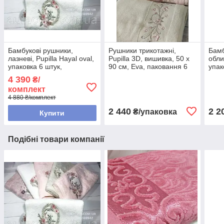
Бамбукові рушники,
Рушники трикотажні,
Бамб
лазневі, Pupilla Hayal oval,
Pupilla 3D, вишивка, 50 х
обли
упаковка 6 штук,
90 см, Eva, паковання 6
упак
Туреччина
штук, Туреччина
4 390
₴/
комплект
4 880 ₴/комплект
2 440
2 2
₴/упаковка
Купити
Подібні товари компанії