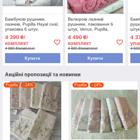
Бамбукові рушники,
Велюрові лазневі
Бамб
лазневі, Pupilla Hayal oval,
рушники, паковання 6
рушн
упаковка 6 штук,
штук, Venus, Pupilla,
штук
Туреччина
Туреччина
4 390
4 490
4 3
₴/
₴/
комплект
комплект
упа
4 880 ₴/комплект
4 880 ₴/комплект
4 600
Купити
Купити
Акційні пропозиції та новинки
Pupilla
–14%
Pupilla
–14%