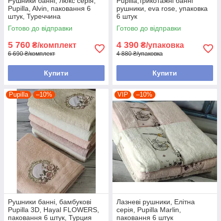
Рушники банні, люкс серія,
Pupilla,трикотажні банні
Pupilla, Alvin, паковання 6
рушники, eva rose, упаковка
штук, Туреччина
6 штук
Готово до відправки
Готово до відправки
5 760
4 390
₴/комплект
₴/упаковка
6 690 ₴/комплект
4 880 ₴/упаковка
Купити
Купити
Pupilla
–10%
VIP
–10%
Рушники банні, бамбукові
Лазневі рушники, Елітна
Pupilla 3D, Hayal FLOWERS,
серія, Pupilla Marlin,
паковання 6 штук, Турция
паковання 6 штук