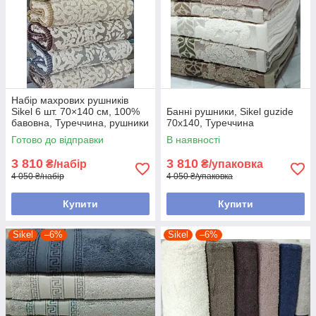
Набір махрових рушників
Sikel 6 шт. 70×140 см, 100%
Банні рушники, Sikel guzide
бавовна, Туреччина, рушники
70х140, Туреччина
банних
Готово до відправки
В наявності
3 810
3 810
₴/набір
₴/упаковка
4 050 ₴/набір
4 050 ₴/упаковка
Купити
Купити
Sikel
–6%
Sikel
–6%