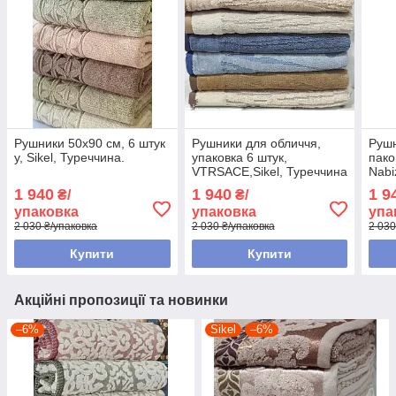
Рушники 50х90 см, 6 штук
Рушники для обличчя,
Рушн
у, Sikel, Туреччина.
упаковка 6 штук,
пако
VTRSACE,Sikel, Туреччина
Nabi
1 940
1 940
1 9
₴/
₴/
упаковка
упаковка
упа
2 030 ₴/упаковка
2 030 ₴/упаковка
2 030
Купити
Купити
Акційні пропозиції та новинки
–6%
Sikel
–6%