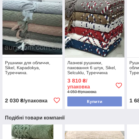
Рушники для обличчя,
Лазневі рушники,
Рушн
Sikel, Kapadokya,
паковання 6 штук, Sikel,
обли
Туреччина.
Selcuklu, Туреччина
Туре
3 810
₴/
упаковка
4 050 ₴/упаковка
2 030
1 6
₴/упаковка
Купити
Подібні товари компанії