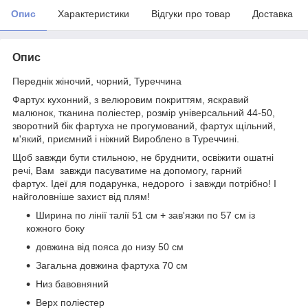
Опис
Характеристики
Відгуки про товар
Доставка
Опис
Переднік жіночий, чорний, Туреччина
Фартух кухонний, з велюровим покриттям, яскравий
малюнок, тканина поліестер, розмір універсальний 44-50,
зворотний бік фартуха не прогумований, фартух щільний,
м'який, приємний і ніжний Вироблено в Туреччині.
Щоб завжди бути стильною, не бруднити, освіжити ошатні
речі, Вам завжди пасуватиме на допомогу, гарний
фартух. Ідеї для подарунка, недорого і завжди потрібно! І
найголовніше захист від плям!
Ширина по лінії талії 51 см + зав'язки по 57 см із
кожного боку
довжина від пояса до низу 50 см
Загальна довжина фартуха 70 см
Низ бавовняний
Верх поліестер