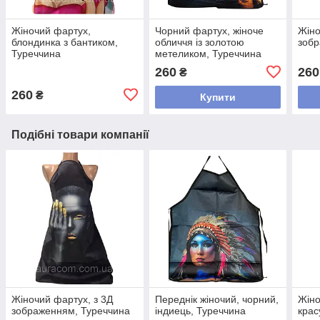
Жіночий фартух,
Чорний фартух, жіноче
Жіно
блондинка з бантиком,
обличчя із золотою
зобр
Туреччина
метеликом, Туреччина
260
260
₴
260
₴
Купити
Подібні товари компанії
Жіночий фартух, з 3Д
Переднік жіночий, чорний,
Жіно
зображенням, Туреччина
індиець, Туреччина
крас