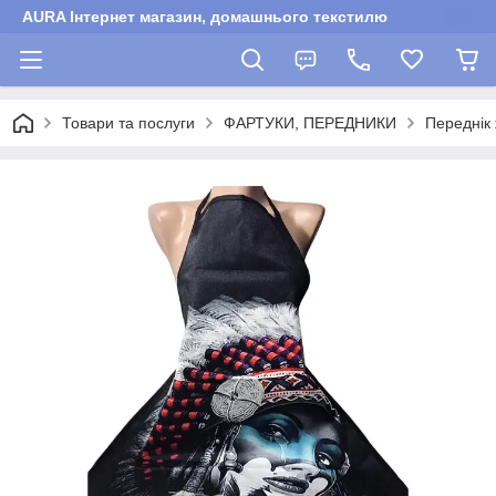
AURA Інтернет магазин, домашнього текстилю
Товари та послуги
ФАРТУКИ, ПЕРЕДНИКИ
Переднік 