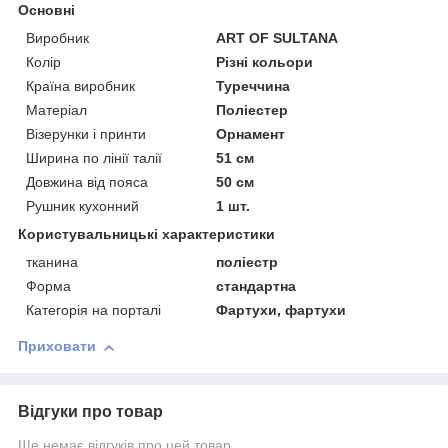
Основні
Виробник
ART OF SULTANA
Колір
Різні кольори
Країна виробник
Туреччина
Матеріал
Поліестер
Візерунки і принти
Орнамент
Ширина по лінії талії
51 см
Довжина від пояса
50 см
Рушник кухонний
1 шт.
Користувальницькі характеристики
тканина
поліестр
Форма
стандартна
Категорія на порталі
Фартухи, фартухи
Приховати
Відгуки про товар
Ще немає відгуків про цей товар