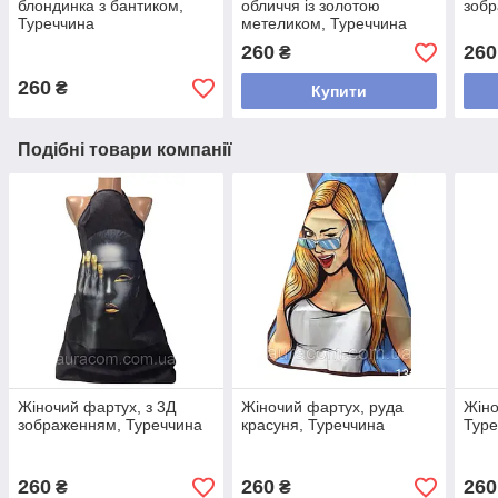
блондинка з бантиком,
обличчя із золотою
зобр
Туреччина
метеликом, Туреччина
260
260
₴
260
₴
Купити
Подібні товари компанії
Жіночий фартух, з 3Д
Жіночий фартух, руда
Жіно
зображенням, Туреччина
красуня, Туреччина
Туре
260
260
260
₴
₴