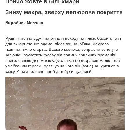
Пончо жовте в білі хмари
Знизу махра, зверху велюрове покриття
Виробник Merzuka
Рушник-пончо відмінна річ для походу на пляж, басейн, так і
для використання вдома, після ванни. М'яка, махрова
тканина ніжно огортає Вашого малюка, вбираючи вологу, а
капюшон захистить голову від прямих сонячних променів. І
найголовніше для малюка(малятка) це яскравий малюнок з
улюбленим героєм, одягнувши його він (вона) зануриться в
казку. А нам головне, щоб діти були щасливі!