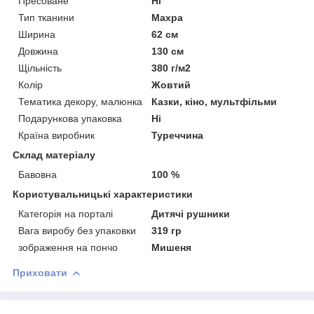
Пресоване
Ні
Тип тканини
Махра
Ширина
62 см
Довжина
130 см
Щільність
380 г/м2
Колір
Жовтий
Тематика декору, малюнка
Казки, кіно, мультфільми
Подарункова упаковка
Ні
Країна виробник
Туреччина
Склад матеріалу
Бавовна
100 %
Користувальницькі характеристики
Категорія на порталі
Дитячі рушники
Вага виробу без упаковки
319 гр
зображення на пончо
Мишеня
Приховати