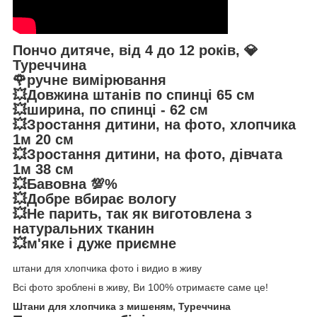
Пончо дитяче, від 4 до 12 років, 💎
Туреччина
🌹ручне вимірювання
💥Довжина штанів по спинці 65 см
💥ширина, по спинці - 62 см
💥Зростання дитини, на фото, хлопчика
1м 20 см
💥Зростання дитини, на фото, дівчата
1м 38 см
💥Бавовна 💯%
💥Добре вбирає вологу
💥Не парить, так як виготовлена з
натуральних тканин
💥м'яке і дуже приємне
штани для хлопчика фото і видио в живу
Всі фото зроблені в живу, Ви 100% отримаєте саме це!
Штани для хлопчика з мишеням, Туреччина