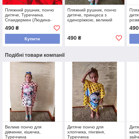
Пляжний рушник, пончо
Пляжний рушник, пончо
Пляж
дитяче, Туреччина.
дитяче, принцеса з
дитя
Спаидермен (Людина-
єдиноріжкою, великий
розм
павук), середній розмір
розмір, Туреччина
490
490
₴
490
₴
Купити
Подібні товари компанії
Велике пончо для
Дитяче пончо для
Дитя
дівчинки, кішечка,
хлопчика, пінгвіня,
капю
Туреччина
Туреччина
зайч