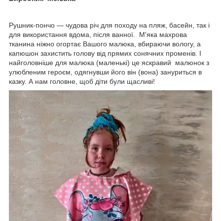
Рушник-пончо — чудова річ для походу на пляж, басейн, так і
для використання вдома, після ванної. М'яка махрова
тканина ніжно огортає Вашого малюка, вбираючи вологу, а
капюшон захистить голову від прямих сонячних променів. І
найголовніше для малюка (маленькі) це яскравий малюнок з
улюбленим героєм, одягнувши його він (вона) зануриться в
казку. А нам головне, щоб діти були щасливі!