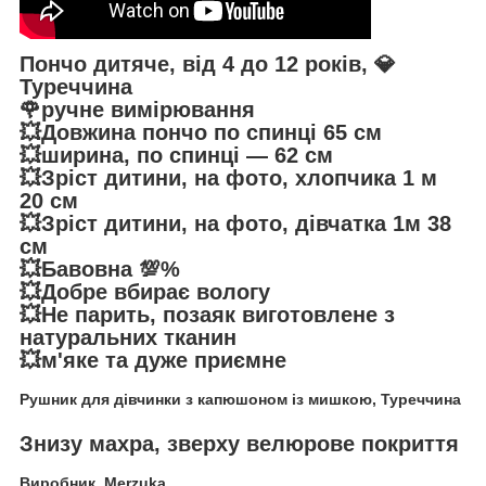
Пончо дитяче, від 4 до 12 років, 💎
Туреччина
🌹ручне вимірювання
💥Довжина пончо по спинці 65 см
💥ширина, по спинці — 62 см
💥Зріст дитини, на фото, хлопчика 1 м
20 см
💥Зріст дитини, на фото, дівчатка 1м 38
см
💥Бавовна 💯%
💥Добре вбирає вологу
💥Не парить, позаяк виготовлене з
натуральних тканин
💥м'яке та дуже приємне
Рушник для дівчинки з капюшоном із мишкою, Туреччина
Знизу махра, зверху велюрове покриття
Виробник Merzuka