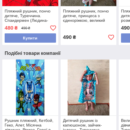
Пляжний рушник, пончо
Пляжний рушник, пончо
Пляж
дитяче, Туреччина.
дитяче, принцеса з
дитя
Спаидермен (Людина-
єдиноріжкою, великий
розм
павук), середній розмір
розмір, Туреччина
480
490
₴
490 ₴
490
₴
Купити
Подібні товари компанії
Рушник пляжний, Кетбой,
Дитячий рушник із
Вели
Геко, Алет, Місячна
капюшоном, зайчик-
дівч
дівчинка, Ромео, Герої в
індеєць, Туреччина
Туре