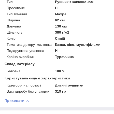
Тип
Рушник з капюшоном
Пресоване
Ні
Тип тканини
Махра
Ширина
62 см
Довжина
130 см
Щільність
380 г/м2
Колір
Синій
Тематика декору, малюнка
Казки, кіно, мультфільми
Подарункова упаковка
Ні
Країна виробник
Туреччина
Склад матеріалу
Бавовна
100 %
Користувальницькі характеристики
Категорія на порталі
Дитячі рушники
Вага виробу без упаковки
319 гр
Приховати