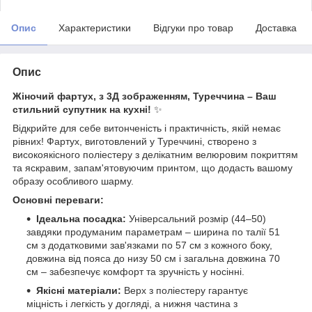
Опис
Характеристики
Відгуки про товар
Доставка
Опис
Жіночий фартух, з 3Д зображенням, Туреччина – Ваш
стильний супутник на кухні!
✨
Відкрийте для себе витонченість і практичність, якій немає
рівних! Фартух, виготовлений у Туреччині, створено з
високоякісного поліестеру з делікатним велюровим покриттям
та яскравим, запам'ятовуючим принтом, що додасть вашому
образу особливого шарму.
Основні переваги:
Ідеальна посадка:
Універсальний розмір (44–50)
завдяки продуманим параметрам – ширина по талії 51
см з додатковими зав'язками по 57 см з кожного боку,
довжина від пояса до низу 50 см і загальна довжина 70
см – забезпечує комфорт та зручність у носінні.
Якісні матеріали:
Верх з поліестеру гарантує
міцність і легкість у догляді, а нижня частина з