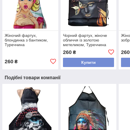
Жіночий фартух,
Чорний фартух, жіноче
Жіно
блондинка з бантиком,
обличчя із золотою
зобр
Туреччина
метеликом, Туреччина
260
260
₴
260
₴
Купити
Подібні товари компанії