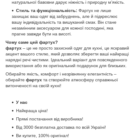
натуральної бавовни дарує ніжність і природну м’якість.
Стиль та функціональність:
Фартух не лише
захищає ваш одяг від забруднень, але й підкреслює
вашу індивідуальність та вишуканий смак. Він стане
незамінним аксесуаром для кожної господині, яка
прагне завжди бути на висоті.
Чому саме цей фартух?
фартух
– це не просто захисний одяг для кухні, це яскравий
акцент вашого стилю, який дозволяє зберегти ваші найкращі
нарядні речі чистими. Ідеальний варіант для повсякденного
використання або як оригінальний подарунок для близьких.
Обирайте якість, комфорт і незрівнянну елегантність –
обирайте
фартух
та створюйте атмосферу справжньої
витонченості на своїй кухні!
У нас
Найкраща ціна!
Прямі постачання від виробника!
Від 3000 безплатна доставка по всій Україні!
Ви купите, 100% оригінал!