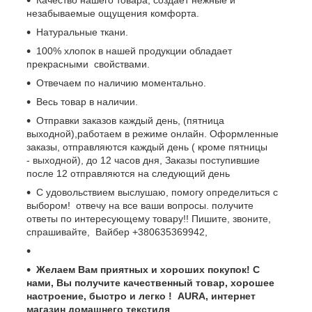
незабываемые ощущения комфорта.
Натуральные ткани.
100% хлопок в нашей продукции обладает
прекрасными свойствами.
​Отвечаем по наличию моментально.
Весь товар в наличии.
​Отправки заказов каждый день,​ (пятница
выходной),работаем в режиме онлайн. Оформленные
заказы, отправляются каждый день ( кроме пятницы
- выходной), до 12 часов дня, Заказы поступившие
после 12 отправляются на следующий день
С удовольствием выслушаю, помогу определиться с
выбором! отвечу на все ваши вопросы. получите
ответы по интересующему товару!! Пишите, звоните,
спрашивайте, Вайбер +380635369942,
Желаем Вам приятных и хороших покупок! С
нами, Вы получите качественный товар, хорошее
настроение, быстро и легко ! AURA, интернет
магазин домашнего текстиля