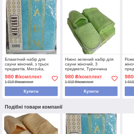
Блакитний набір для
Ніжно зелений набір для
Роже
сауни жіночий, з трьох
сауни жіночий, 3
жіно
предметів, Merzuka,
предмети, Туреччина
пред
Туреччина
980
980
980
₴/комплект
₴/комплект
1 010 ₴/комплект
1 010 ₴/комплект
1 010
Купити
Купити
Подібні товари компанії