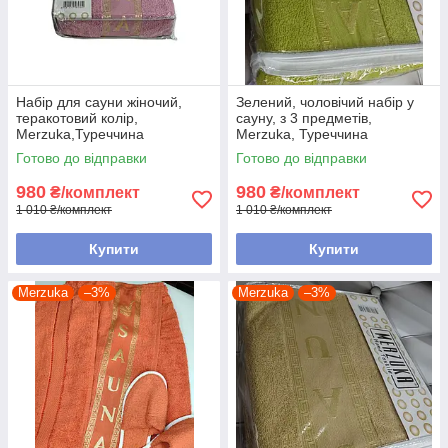
Набір для сауни жіночий,
Зелений, чоловічий набір у
теракотовий колір,
сауну, з 3 предметів,
Merzuka,Туреччина
Merzuka, Туреччина
Готово до відправки
Готово до відправки
980
980
₴/комплект
₴/комплект
1 010 ₴/комплект
1 010 ₴/комплект
Купити
Купити
Merzuka
–3%
Merzuka
–3%