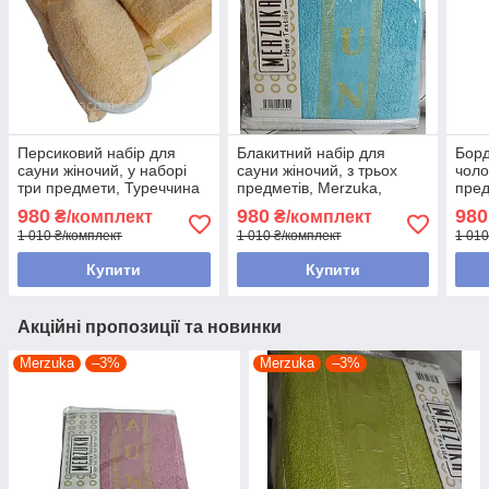
Персиковий набір для
Блакитний набір для
Борд
сауни жіночий, у наборі
сауни жіночий, з трьох
чоло
три предмети, Туреччина
предметів, Merzuka,
пред
Туреччина
Mer
980
980
980
₴/комплект
₴/комплект
1 010 ₴/комплект
1 010 ₴/комплект
1 010
Купити
Купити
Акційні пропозиції та новинки
Merzuka
–3%
Merzuka
–3%